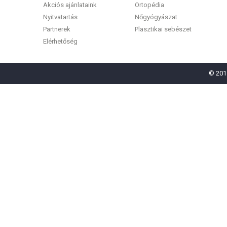
Akciós ajánlataink
Ortopédia
Nyitvatartás
Nőgyógyászat
Partnerek
Plasztikai sebészet
Elérhetőség
© 2011