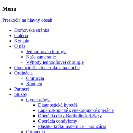
Menu
Preskočiť na hlavný obsah
Domovská stránka
Galéria
Kontakt
O nás
Jednodnová chirurgia
Naše zameranie
Výhody jednodňovej chirurgie
Operácie šliach na ruke a na noche
Ordinácia
Chirurgia
Röntgen
Partneri
Služby
Gynekológia
Diagnostická kyretáž
Laparoskopické gynekologické operácie
Operácia cisty Bartholinskej žlazy
Operácia condylomy
Plastika krčku maternice – konizácia
Ortopédia