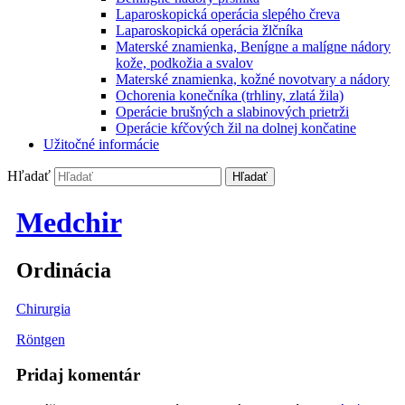
Laparoskopická operácia slepého čreva
Laparoskopická operácia žlčníka
Materské znamienka, Benígne a malígne nádory
kože, podkožia a svalov
Materské znamienka, kožné novotvary a nádory
Ochorenia konečníka (trhliny, zlatá žila)
Operácie brušných a slabinových prietrži
Operácie kŕčových žil na dolnej končatine
Užitočné informácie
Hľadať
Medchir
Ordinácia
Chirurgia
Röntgen
Pridaj komentár