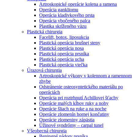
Artroskopické operácie kolena a ramena
Operácia gankliomu
Operácia kladivkového prsta
Operácia vbočeného palca
Plastika skríženého väzu
Plastická chirurgia
Facelift, botox, liposukcia
Plastická operácia brušnej steny
Plastická operácia nosa
Plastická operácia prsníka
Plastická operácia ucha
Plastická operácia viečka
Úrazová chirurgia
Artroskopické výkony v kolennom a ramennom
zhybe
Odstránenie osteosyntetického materiálu po
operáciách
Operácia pri roztrhnutí Achillovej šťachy
Operácie malých kĺbov ruky a nohy
Operácie šliach na ruke a na noche
Operácie zlomenín hornej končatiny
Operácie zlomeniny zápästia
Úžinové syndrómy – carpal tunel
Všeobecná chirurgia
Beningné nádory prsníka