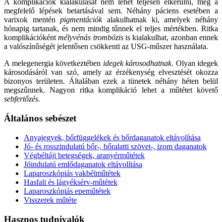
A komplikációk kialakulását nem lehet teljesen elkerülni, még a
megfelelő lépések betartásával sem. Néhány páciens esetében a
varixok mentén
pigmentációk
alakulhatnak ki, amelyek néhány
hónapig tartanak, és nem mindig tűnnek el teljes mértékben. Ritka
komplikációként
mélyvénás trombózis
is kialakulhat, azonban ennek
a valószínűségét jelentősen csökkenti az USG-műszer használata.
A melegenergia következtében
idegek károsodhatnak
. Olyan idegek
károsodásáról van szó, amely az érzékenység elvesztését okozza
bizonyos területen. Általában ezek a tünetek néhány héten belül
megszűnnek. Nagyon ritka komplikáció lehet a műtétet követő
sebfertőzés.
Általános sebészet
Anyajegyek, bőrfüggelékek és bőrdaganatok eltávolítása
Jó- és rosszindulatú bőr-, bőralatti szövet-, izom daganatok
Végbéltáji betegségek, aranyérműtétek
Jóindulatú emlődaganatok eltávolítása
Laparoszkópiás vakbélműtétek
Hasfali és lágyéksérv-műtétek
Laparoszkópiás epeműtétek
Visszerek műtéte
Hasznos tudnivalók