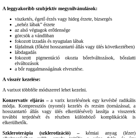
A leggyakoribb szubjektív megynilvánulások:
viszketés, égető érzés vagy hideg érzete, bizsergés
„nehéz lábak” érzete
az alsó végtagok erőtlensége
görcsök a vándliban
fokozott izzadás és nyugtalan lábak
fájdalmak (főként hosszantartó állás vagy ülés következtében)
lábdagadás
fokozott pigmentáció okozta bőrelváltozások, bőralatti
elváltozások
a bőr ruggalmasságának elvesztése.
A visszér kezelése:
A varixot többféle módszerrel lehet kezelni.
Konzervatív eljárás –
a varix kezelésének egy kevésbé radikális
módja. Kompressziós (nyomó) kezelés és rezsim (tornázással, a
hosszantartó állás vagy ülés elkerülésével) lassítja a visszerek
további terjedését és részben különböző komplikációk is
elkerülhetők.
Szkleroterápia (szklerotizáció) –
kémiai anyag (lézer)