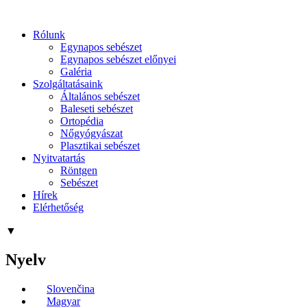
Rólunk
Egynapos sebészet
Egynapos sebészet előnyei
Galéria
Szolgáltatásaink
Általános sebészet
Baleseti sebészet
Ortopédia
Nőgyógyászat
Plasztikai sebészet
Nyitvatartás
Röntgen
Sebészet
Hírek
Elérhetőség
▼
Nyelv
Slovenčina
Magyar