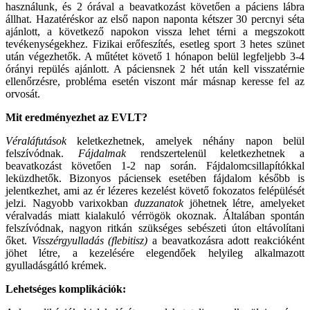
használunk, és 2 órával a beavatkozást követően a páciens lábra
állhat. Hazatéréskor az első napon naponta kétszer 30 percnyi séta
ajánlott, a következő napokon vissza lehet térni a megszokott
tevékenységekhez. Fizikai erőfeszítés, esetleg sport 3 hetes szünet
után végezhetők. A műtétet követő 1 hónapon belül legfeljebb 3-4
órányi repülés ajánlott. A páciensnek 2 hét után kell visszatérnie
ellenőrzésre, probléma esetén viszont már másnap keresse fel az
orvosát.
Mit eredményezhet az EVLT?
Véraláfutások
keletkezhetnek, amelyek néhány napon belül
felszívódnak.
Fájdalmak
rendszertelenül keletkezhetnek a
beavatkozást követően 1-2 nap során. Fájdalomcsillapítókkal
leküzdhetők. Bizonyos páciensek esetében fájdalom később is
jelentkezhet, ami az ér lézeres kezelést követő fokozatos felépülését
jelzi. Nagyobb varixokban
duzzanatok
jöhetnek létre, amelyeket
véralvadás miatt kialakuló vérrögök okoznak. Általában spontán
felszívódnak, nagyon ritkán szükséges sebészeti úton eltávolítani
őket.
Visszérgyulladás (flebitisz)
a beavatkozásra adott reakcióként
jöhet létre, a kezelésére elegendőek helyileg alkalmazott
gyulladásgátló krémek.
Lehetséges komplikációk: