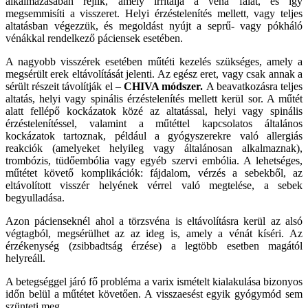
alkalmazásában rejlik, amely irritálja a véna falát, és így
megsemmisíti a visszeret. Helyi érzéstelenítés mellett, vagy teljes
altatásban végezzük, és megoldást nyújt a seprű- vagy pókháló
vénákkal rendelkező páciensek esetében.
A nagyobb visszérek esetében műtéti kezelés szükséges, amely a
megsérült erek eltávolítását jelenti. Az egész eret, vagy csak annak a
sérült részeit távolítják el –
CHIVA módszer.
A beavatkozásra teljes
altatás, helyi vagy spinális érzéstelenítés mellett kerül sor. A műtét
alatt fellépő kockázatok közé az altatással, helyi vagy spinális
érzéstelenítéssel, valamint a műtéttel kapcsolatos általános
kockázatok tartoznak, például a gyógyszerekre való allergiás
reakciók (amelyeket helyileg vagy általánosan alkalmaznak),
trombózis, tüdőembólia vagy egyéb szervi embólia. A lehetséges,
műtétet követő komplikációk: fájdalom, vérzés a sebekből, az
eltávolított visszér helyének vérrel való megtelése, a sebek
begyulladása.
Azon pácienseknél ahol a törzsvéna is eltávolításra kerül az alsó
végtagból, megsérülhet az az ideg is, amely a vénát kíséri. Az
érzékenység (zsibbadtság érzése) a legtöbb esetben magától
helyreáll.
A betegséggel járó fő probléma a varix ismételt kialakulása bizonyos
időn belül a műtétet követően. A visszaesést egyik gyógymód sem
szünteti meg.