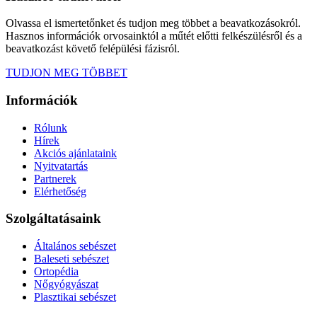
Olvassa el ismertetőnket és tudjon meg többet a beavatkozásokról.
Hasznos információk orvosainktól a műtét előtti felkészülésről és a
beavatkozást követő felépülési fázisról.
TUDJON MEG TÖBBET
Információk
Rólunk
Hírek
Akciós ajánlataink
Nyitvatartás
Partnerek
Elérhetőség
Szolgáltatásaink
Általános sebészet
Baleseti sebészet
Ortopédia
Nőgyógyászat
Plasztikai sebészet