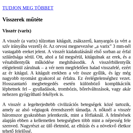
TUDJON MEG TÖBBET
Visszerek műtéte
Visszér (varix)
A visszér (a varix) túlzottan kitágult, zsákszerű, kanyargós (a vért a
szív irányába vezető) ér. Az orvosi megnevezése „a varix” 3 mm-nél
vastagabb ereket jelent. A visszér kialakulásánál első sorban az érfal
szilárdsága sérül. Ott, ahol a fal megsérül, kitágulnak az erek, és a
vénabillentyűk működése meghibásodik. A visszérbillentyűk
elégtelenül zárulnak – a vér nem megfelelően halad visszafelé, ezért
az ér kitágul. A kitágult erekben a vér össze gyűlik, és így még
nagyobb nyomást gyakorol az érfalra. Ez érelégtelenséghez vezet.
Hosszantartó megbetegedés esetén különböző komplikációk
léphetnek fel – gyulladások, trombózis, bőrelváltozások, vagy akár
nehezen gyógyítható fekélyek is.
A visszér a legelterjedtebb civilizációs betegségek közé tartozik,
amely az alsó végtagok érrendszerét támadja. A nőknél a visszér
háromszor gyakrabban jelentkezik, mint a férfiaknál. A felmérések
alapján ebben a kellemetlen betegségben több mint a népesség fele
szenved. Nagyrészt az ülő életmód, az elhízás és a növekvő életkor
tehető felelőssé.