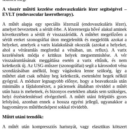
A visszér műt
éti kezelése endovaszkuláris lézer segítségével –
EVLT (endovascular laserotherapy).
A műtét alapja egy speciális lézerszál (endovaszkuláris lézer),
amelyet bevezetnek a sérült érbe. A lézerenergia hővé alakul aminek
következtében a sérült ér visszazáródik. A műtétet megelőzően a
sérült ereket szonográfiai úton megjelenítik és megjelölik azokat a
helyeket, amelyek a varix kialakulását okozzák (azokat a helyeket,
ahol a véráramlás megfordul a vénában, un. reflux). A varix
kezelésének módja e kritikus helyek megsemmisítése. A vér
visszaáramlásának meggátlása esetén a varix eltűnik, és nem
keletkezik új. Az USG-műszer (szonográfiai) segít a károsodott véna
szondázásában anélkül, hogy vágásokra lenne szükség, így a
műtétet alatt csak néhány heg keletkezik, esetenként hegek nélkül
gyógyul. A módszer legnagyobb előnye, hogy a beavatkozás után
minimális a fájdalomérzet, a páciensek általában röviddel a műtét
után haza is mehetnek, és bizonyos esetekben altatás sem szükséges,
helyi érzéstelenítéssel elvégezhető. A műtét utáni felépülés gyors
lefolyású, azonban ennek a hossza egyéni jellegű, ugyanakkor a
hagyományos műtéthezképest sokkal rövidebb.
Műt
ét utáni teendők:
A műtét után kompressziós harisnyát, vagy elasztikus kötszert