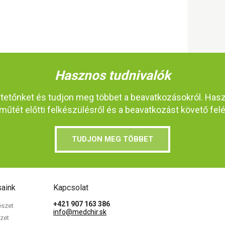
Hasznos tudnivalók
rtetőnket és tudjon meg többet a beavatkozásokról. Has
műtét előtti felkészülésről és a beavatkozást követő felé
TUDJON MEG TÖBBET
saink
Kapcsolat
+421 907 163 386
észet
info@medchir.sk
zet