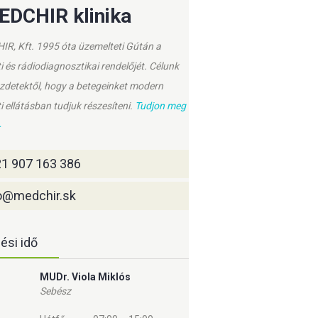
EDCHIR klinika
R, Kft. 1995 óta üzemelteti Gútán a
i és rádiodiagnosztikai rendelőjét. Célunk
zdetektől, hogy a betegeinket modern
i ellátásban tudjuk részesíteni.
Tudjon meg
▶
1 907 163 386
o@medchir.sk
ési idő
MUDr. Viola Miklós
Sebész