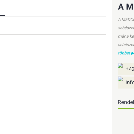
A M
A MEDCHI
sebészet
már a ke
sebészet
többet 
+42
inf
Rendel