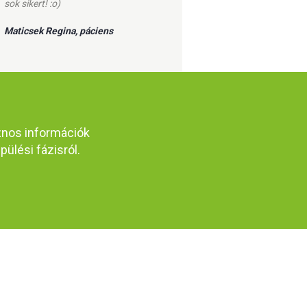
sok sikert! :o)
Maticsek Regina, páciens
znos információk
pülési fázisról.