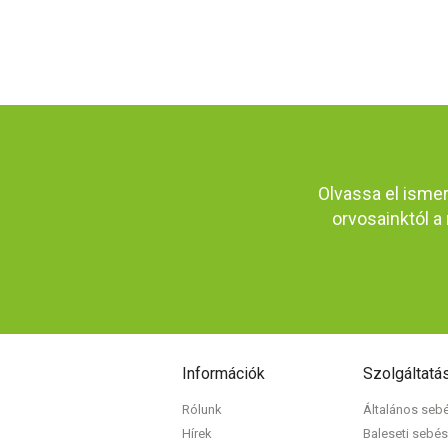
Olvassa el isme
orvosainktól a 
Információk
Szolgáltatá
Rólunk
Általános seb
Hírek
Baleseti sebés