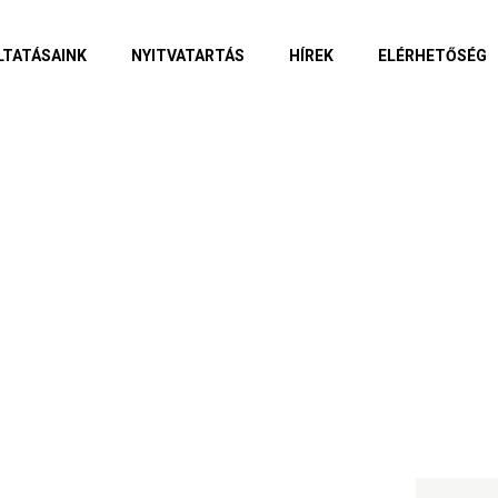
LTATÁSAINK
NYITVATARTÁS
HÍREK
ELÉRHETŐSÉG
Szerződés valamenny